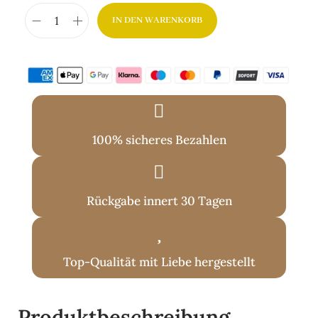
IN DEN WARENKORB
100% sicheres Bezahlen
Rückgabe innert 30 Tagen
Top-Qualität mit Liebe hergestellt
Produktbeschreibung