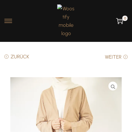
0
ZURÜCK
WEITER