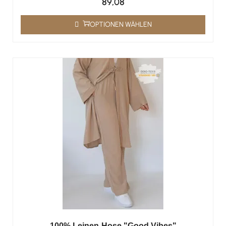
89,08
OPTIONEN WÄHLEN
100% Leinen-Hose "Good Vibes"