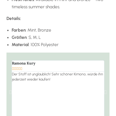
timeless summer shades.
Details:
Farben
: Mint, Bronze
Größen
: S, M, L
Material
: 100% Polyester
Ramona Kury
Büsra










Der Stoff ist unglaublich! Sehr schöner Kimono, würde ihn
Heute h
jederzeit wieder kaufen!
Bestell
funkti
ich de
begeis
PERFEK
andere