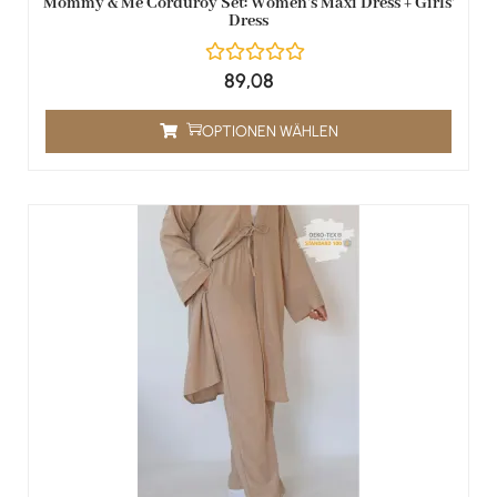
Mommy & Me Corduroy Set: Women's Maxi Dress + Girls'
Dress
89,08
OPTIONEN WÄHLEN