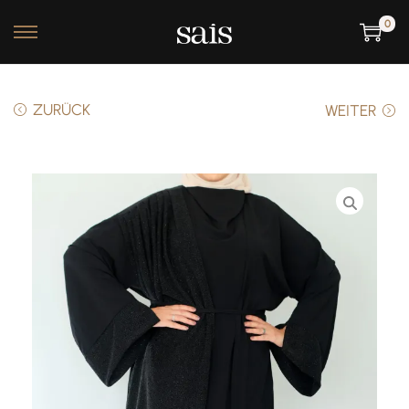
0
ZURÜCK
WEITER