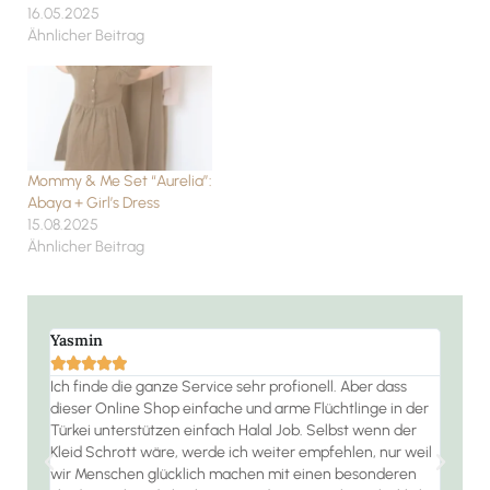
16.05.2025
Ähnlicher Beitrag
Mommy & Me Set “Aurelia”:
Abaya + Girl’s Dress
15.08.2025
Ähnlicher Beitrag
Yasmin
Ramo







 die
Ich finde die ganze Service sehr profionell. Aber dass
Der S
dieser Online Shop einfache und arme Flüchtlinge in der
jeder
habe
Türkei unterstützen einfach Halal Job. Selbst wenn der
 bin
Kleid Schrott wäre, werde ich weiter empfehlen, nur weil
wir Menschen glücklich machen mit einen besonderen