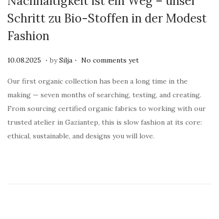
Nachhaltigkeit ist ein Weg – unser
Schritt zu Bio-Stoffen in der Modest
Fashion
.
.
Posted on
1
10.08.2025
by
Silja
No comments yet
0
Our first organic collection has been a long time in the
.
making — seven months of searching, testing, and creating.
0
From sourcing certified organic fabrics to working with our
8
trusted atelier in Gaziantep, this is slow fashion at its core:
.
ethical, sustainable, and designs you will love.
2
0
2
5