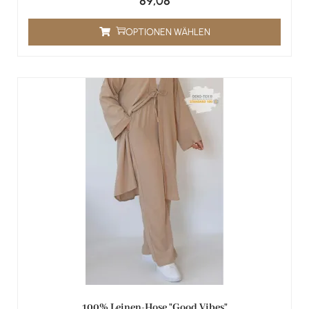
89,08
OPTIONEN WÄHLEN
100% Leinen-Hose "Good Vibes"