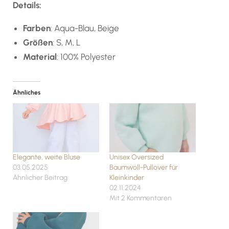
Details:
Farben
: Aqua-Blau, Beige
Größen
: S, M, L
Material
: 100% Polyester
Ähnliches
Elegante, weite Bluse
Unisex Oversized
03.05.2025
Baumwoll-Pullover für
Ähnlicher Beitrag
Kleinkinder
02.11.2024
Mit 2 Kommentaren