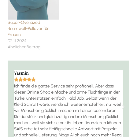
Super-Oversized
Baumwoll-Pullover für
Frauen
02.11.2024
Ähnlicher Beitrag
Yasmin
Ramo







 die
Ich finde die ganze Service sehr profionell. Aber dass
Der S
dieser Online Shop einfache und arme Flüchtlinge in der
jeder
habe
Türkei unterstützen einfach Halal Job. Selbst wenn der
 bin
Kleid Schrott wäre, werde ich weiter empfehlen, nur weil
wir Menschen glücklich machen mit einen besonderen
Kleiderstück und gleichzeitig andere Menschen glücklich
machen, weil sie sich selber ihr leben finanzieren können.
SAIS arbeitet sehr fleißig schnelle Antwort mit Respekt
und schnelle Lieferung. Möge Allah euch noch mehr Rezq